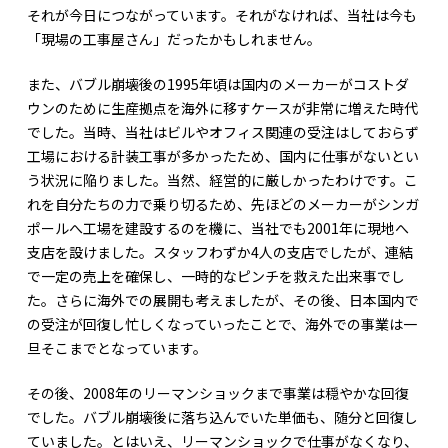
それが今日につながっています。それがなければ、当社は今も
「現場の工事屋さん」だったかもしれません。
また、バブル崩壊後の1995年頃は国内のメーカーがコストダ
ウンのために生産拠点を海外に移すケースが非常に増えた時代
でした。当時、当社はビルやオフィス関連の受注はしておらず
工場における計装工事が多かったため、国内に仕事がないとい
う状況に陥りました。当然、経営的に厳しかったわけです。こ
れを自分たちの力で乗り切るため、先ほどのメーカーがシンガ
ポールへ工場を建設するのを機に、当社でも2001年に現地へ
支店を設けました。スタッフわずか4人の支店でしたが、連結
で一定の売上を確保し、一時的なピンチを救えた出来事でし
た。さらに海外での展開も考えましたが、その後、日本国内で
の受注が回復し忙しくなっていったことで、海外での事業は一
旦そこまでとなっています。
その後、2008年のリーマンショックまで事業は穏やかな回復
でした。バブル崩壊後に落ち込んでいた単価も、随分と回復し
ていました。とはいえ、リーマンショックで仕事がなくなり、