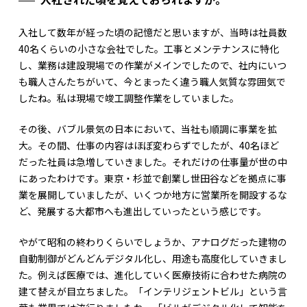
入社して数年が経った頃の記憶だと思いますが、当時は社員数
40名くらいの小さな会社でした。工事とメンテナンスに特化
し、業務は建設現場での作業がメインでしたので、社内にいつ
も職人さんたちがいて、今とまったく違う職人気質な雰囲気で
したね。私は現場で竣工調整作業をしていました。
その後、バブル景気の日本において、当社も順調に事業を拡
大。その間、仕事の内容はほぼ変わらずでしたが、40名ほど
だった社員は急増していきました。それだけの仕事量が世の中
にあったわけです。東京・杉並で創業し世田谷などを拠点に事
業を展開していましたが、いくつか地方に営業所を開設するな
ど、発展する大都市へも進出していったという感じです。
やがて昭和の終わりくらいでしょうか、アナログだった建物の
自動制御がどんどんデジタル化し、用途も高度化していきまし
た。例えば医療では、進化していく医療技術に合わせた病院の
建て替えが目立ちました。「インテリジェントビル」という言