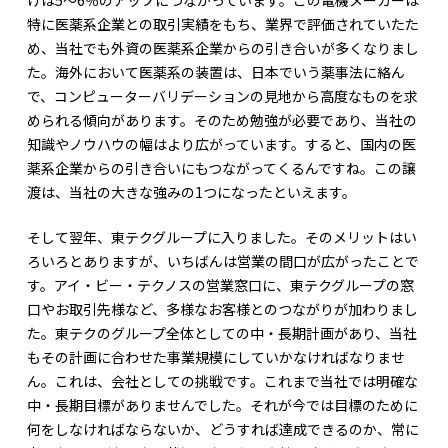
特に医薬系企業との取引実績をもち、業界で評価されていたた
め、当社でも外資の医薬系企業からの引き合いが多くなりまし
た。海外において医薬系の装置は、日本でいう薬事法に絡ん
で、コンピューターバリデーションの見地から高度なものを求
められる傾向があります。そのため勉強が必要であり、当社の
知識やノウハウの幅はより広がっています。すると、国内の医
薬系企業からの引き合いにもつながってくるんですね。この譲
渡は、当社の大きな強みの1つになったといえます。
そして翌年、東テクグループに入りました。そのメリットはい
ろいろとありますが、いちばんは営業の間口が広がったことで
す。アイ・ビー・テクノスの営業窓口に、東テクグループの窓
口やお取引先様など、多様なお客様とのつながりが加わりまし
た。東テクのグループ全体としての中・長期計画があり、当社
もその計画に合わせた事業規模にしていかなければなりませ
ん。これは、会社としての挑戦です。これまで当社では明確な
中・長期目標がありませんでした。それが今では目標のために
何をしなければならないか、どうすれば達成できるのか、常に