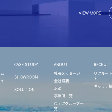
VIEW MORE
CASE STUDY
ABOUT
RECRUIT
テム
社長メッセージ
リクルー
SHOWROOM
ト
ショ
会社概要
キャリア
沿革
SOLUTION
事業所一覧
ン
東テクグループ一
覧