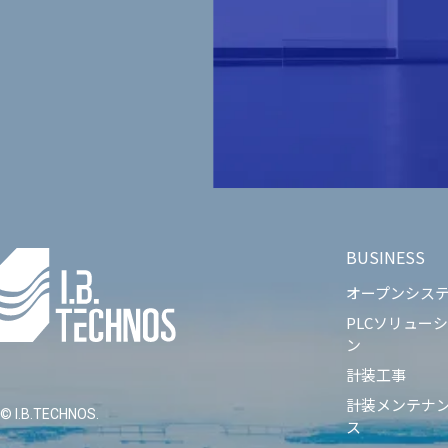
BUSINESS
オープンシス
PLCソリュー
ン
計装工事
計装メンテナ
© I.B.TECHNOS.
ス